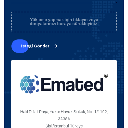
Yükleme yapmak için tıklayın veya
dosyalarınızı buraya sürükleyiniz.
İsteği Gönder
Halil Rıfat Paşa, Yüzer Havuz Sokak, No: 1/1102,
34384
Şişli/İstanbul Türkiye