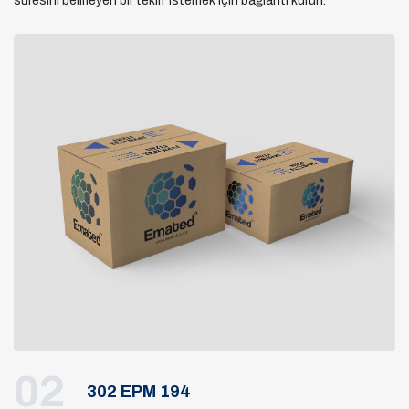
süresini belirleyen bir teklif istemek için bağlantı kurun.
02
302 EPM 194