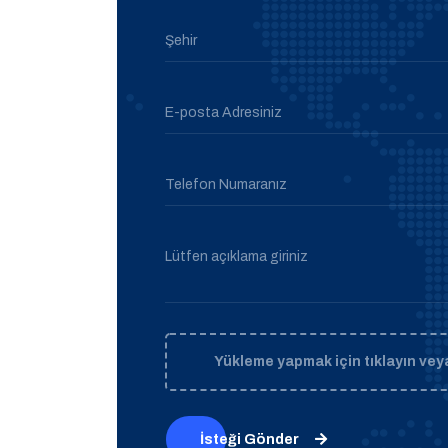
Şehir
E-posta Adresiniz
Telefon Numaranız
Lütfen açıklama giriniz
Yükleme yapmak için tıklayın veya
İsteği Gönder