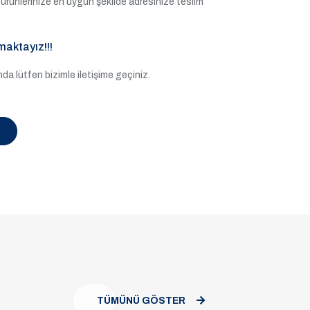
ile ürünlerinize en uygun şekilde adresinize teslim
maktayız!!!
a lütfen bizimle iletişime geçiniz.
TÜMÜNÜ GÖSTER