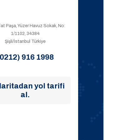
ıfat Paşa, Yüzer Havuz Sokak, No:
1/1102, 34384
Şişli/İstanbul Türkiye
(0212) 916 1998
aritadan yol tarifi
al.