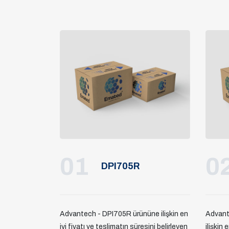
01
0
DPI705R
Advantech - DPI705R ürününe ilişkin en
Advant
iyi fiyatı ve teslimatın süresini belirleyen
ilişkin 