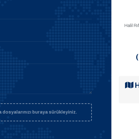
Halil R
H
 dosyalarınızı buraya sürükleyiniz.