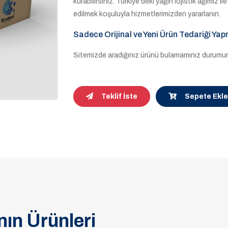
kurabilirsiniz. Türkiye'deki yağın lojistik ağımız 
edilmek koşuluyla hizmetlerimizden yararlanın.
Sadece Orijinal ve Yeni Ürün Tedariği Yap
Sitemizde aradığınız ürünü bulamamınız durumund
Teklif İste
Sepete Ekle
ın Ürünleri