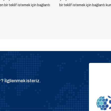
yen bir teklif istemek için bağlantı
bir teklif istemek için bağlantı kur
? İlgilenmek isteriz.