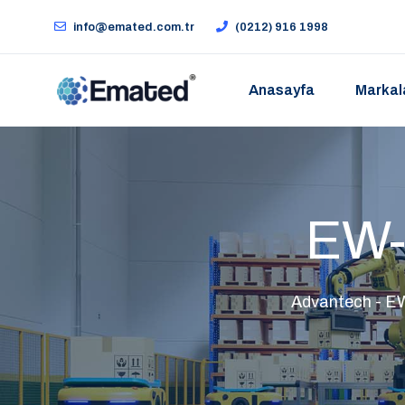
info@emated.com.tr
(0212) 916 1998
Anasayfa
Markal
EW-
Advantech - EW-