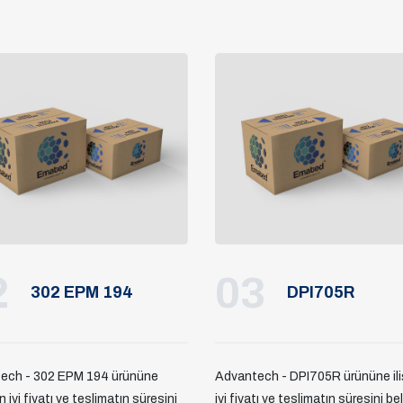
2
03
302 EPM 194
DPI705R
ech - 302 EPM 194 ürününe
Advantech - DPI705R ürününe ili
en iyi fiyatı ve teslimatın süresini
iyi fiyatı ve teslimatın süresini be