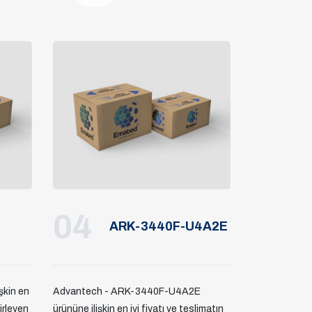
04
ARK-3440F-U4A2E
şkin en
Advantech - ARK-3440F-U4A2E
lirleyen
ürününe ilişkin en iyi fiyatı ve teslimatın