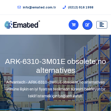
info@emated.com.tr
(0212) 916 1998
ARK-6310-3M01E obsolete,no
alternatives
Advantech - ARK-6310-3M01E obsolete,no alternatives
ürününe ilişkin en iyi fiyatı ve teslimatın süresini belirleyen bir
teklif istemek için bağlantı kurun.