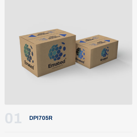
01
DPI705R