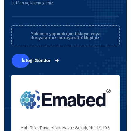
Lütfen açıklama giriniz
Yükleme yapmak için tıklayın veya
dosyalarınızı buraya sürükleyiniz.
İsteği Gönder
Halil Rıfat Paşa, Yüzer Havuz Sokak, No: 1/1102,