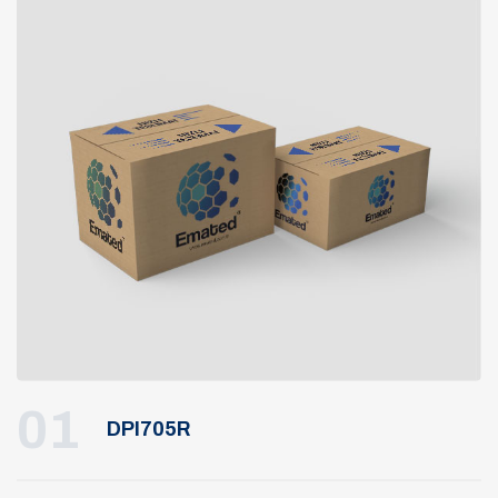
01
DPI705R