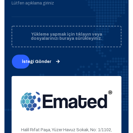
Lütfen açıklama giriniz
Yükleme yapmak için tıklayın veya
dosyalarınızı buraya sürükleyiniz.
İsteği Gönder
Halil Rıfat Paşa, Yüzer Havuz Sokak, No: 1/1102,