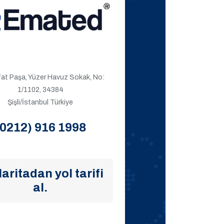
ıfat Paşa, Yüzer Havuz Sokak, No:
1/1102, 34384
Şişli/İstanbul Türkiye
(0212) 916 1998
aritadan yol tarifi
al.