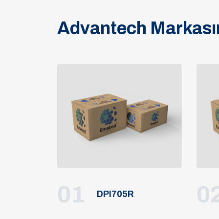
Advantech Markasın
01
0
DPI705R