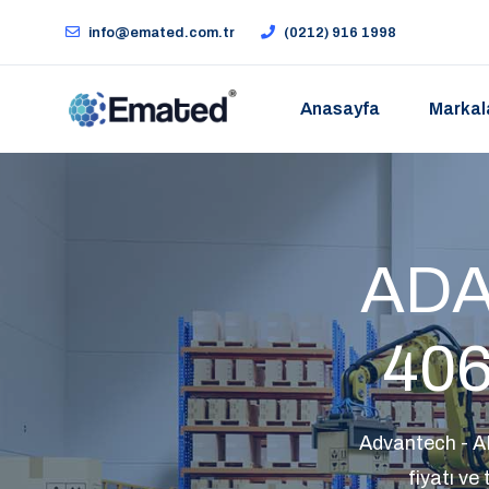
info@emated.com.tr
(0212) 916 1998
Anasayfa
Markal
ADA
406
Advantech - A
fiyatı ve