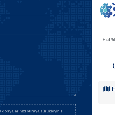
Halil R
H
 dosyalarınızı buraya sürükleyiniz.