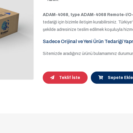
ADAM-4068, type ADAM-4068 Remote-I/O
tedariği için bizimle iletişim kurabilirsiniz. Türkiy
şekilde adresinize teslim edilmek koşuluyla hizm
Sadece Orijinal ve Yeni Ürün Tedariği Yap
Sitemizde aradığınız ürünü bulamamınız durumund
Teklif İste
Sepete Ekle