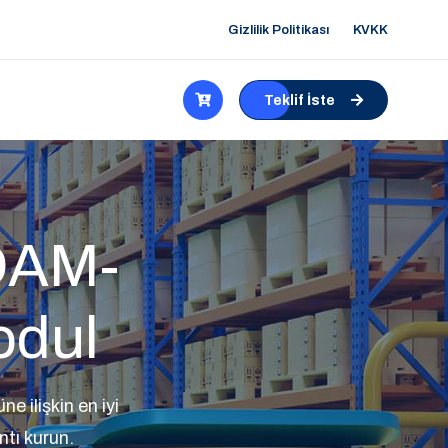
Gizlilik Politikası
KVKK
Teklif İste
DAM-
odul
ilişkin en iyi
ntı kurun.