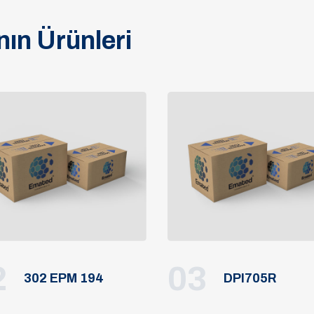
ın Ürünleri
2
03
302 EPM 194
DPI705R