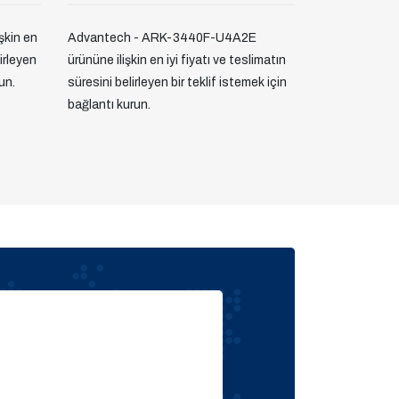
şkin en
Advantech - ARK-3440F-U4A2E
lirleyen
ürününe ilişkin en iyi fiyatı ve teslimatın
un.
süresini belirleyen bir teklif istemek için
bağlantı kurun.