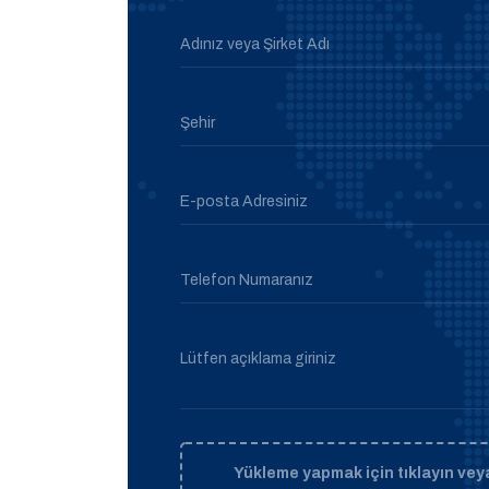
Adınız veya Şirket Adı
Şehir
E-posta Adresiniz
Telefon Numaranız
Lütfen açıklama giriniz
Yükleme yapmak için tıklayın veya