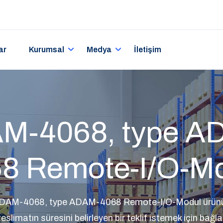
ar
Kurumsal
Medya
İletişim
M-4068, type A
8 Remote-I/O-M
DAM-4068, type ADAM-4068 Remote-I/O-Modul ürününe 
 teslimatın süresini belirleyen bir teklif istemek için bağla