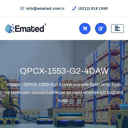
info@emated.com.tr
(0212) 916 1998
QPCX-1553-G2-4DAW
Abaco - QPCX-1553-G2-4DAW ürününe ilişkin en iyi fiyatı
ve teslimatın süresini belirleyen bir teklif istemek için bağlantı
kurun.