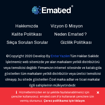
Hakkımızda
Vizyon & Misyon
Kalite Politikası
Neden Emated ?
Sıkça Sorulan Sorular
Gizlilik Politikası
©Copyright 2020 Develop By
Enter Yazılım
Tüm Hakları Saklıdır.
İşletmemiz web sitemizde yer alan markaların yetkili distribütörü
veya temsilcisi değildir. Firmamızın internet sitesinde ve katalogda
gösterilen tüm markaların yetkili distribütör veya üretici temsilcisi
olmayıp, bu sitede gösterilen Özel marka adları ve ticari markalar
ilgili sahiplerinin mülkiyetindedir.
Hizmetlerimizden en iyi şekilde faydalanabilmeniz için
çerezler kullanıyoruz. emated.com.tr'yi kullanarak çerezlere izin
vermiş olursunuz.
Çerez politikamız için tıklayın
.