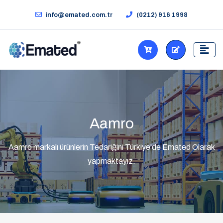
info@emated.com.tr
(0212) 916 1998
Aamro
Aamro markalı ürünlerin Tedariğini Türkiye'de Emated Olarak
yapmaktayız.