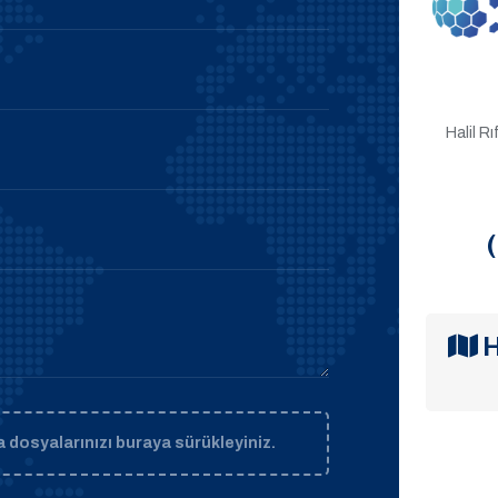
Halil R
H
 dosyalarınızı buraya sürükleyiniz.