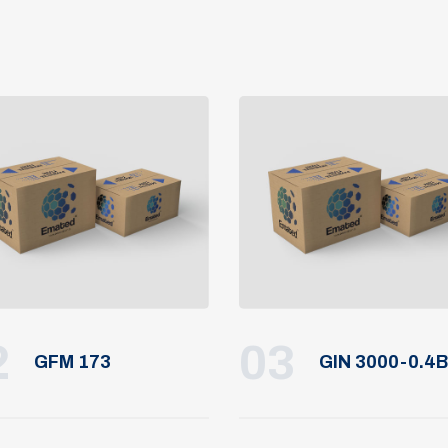
2
03
GFM 173
GIN 3000-0.4