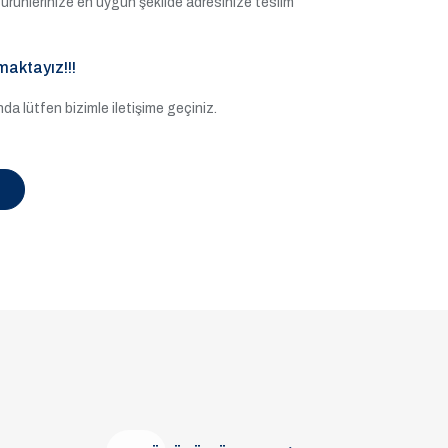
ile ürünlerinize en uygun şekilde adresinize teslim
maktayız!!!
a lütfen bizimle iletişime geçiniz.