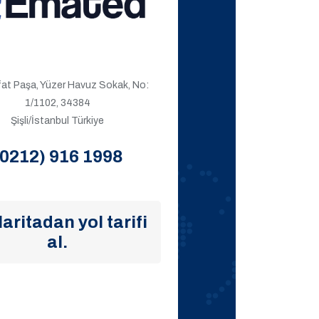
ıfat Paşa, Yüzer Havuz Sokak, No:
1/1102, 34384
Şişli/İstanbul Türkiye
(0212) 916 1998
aritadan yol tarifi
al.