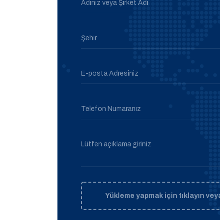
Adınız veya Şirket Adı
Şehir
E-posta Adresiniz
Telefon Numaranız
Lütfen açıklama giriniz
Yükleme yapmak için tıklayın veya