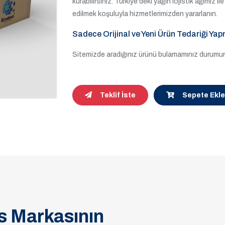
kurabilirsiniz. Türkiye'deki yağın lojistik ağımız 
edilmek koşuluyla hizmetlerimizden yararlanın.
Sadece Orijinal ve Yeni Ürün Tedariği Yap
Sitemizde aradığınız ürünü bulamamınız durumund
Teklif İste
Sepete Ekle
s Markasının