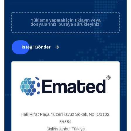
Yükleme yapmak için tıklayın veya
dosyalarınızı buraya sürükleyiniz.
İsteği Gönder
Halil Rıfat Paşa, Yüzer Havuz Sokak, No: 1/1102,
34384
Şişli/İstanbul Türkiye