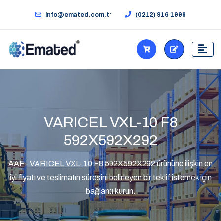
info@emated.com.tr
(0212) 916 1998
VARICEL VXL-10 F8
592X592X292
AAF - VARICEL VXL-10 F8 592X592X292 ürününe ilişkin en
iyi fiyatı ve teslimatın süresini belirleyen bir teklif istemek için
bağlantı kurun.