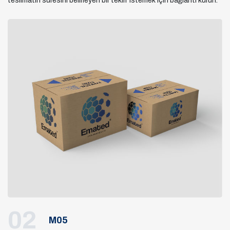
teslimatın süresini belirleyen bir teklif istemek için bağlantı kurun.
02
M05