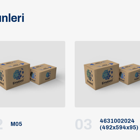
nleri
2
03
4631002024
M05
(492x594x95)