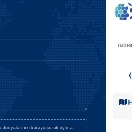
Halil R
H
 dosyalarınızı buraya sürükleyiniz.