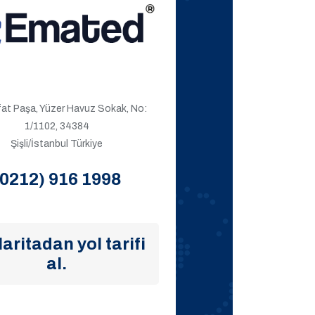
ıfat Paşa, Yüzer Havuz Sokak, No:
1/1102, 34384
Şişli/İstanbul Türkiye
(0212) 916 1998
aritadan yol tarifi
al.