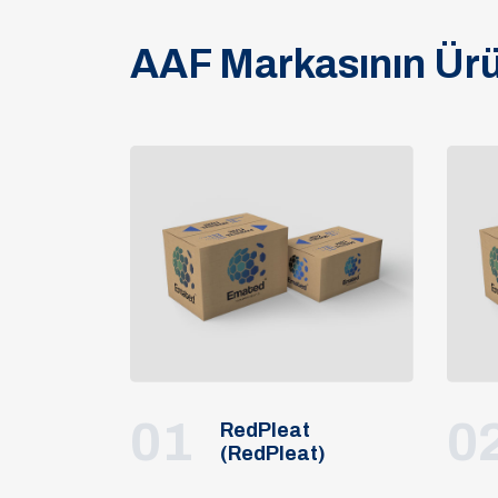
AAF Markasının Ürü
01
0
RedPleat
(RedPleat)