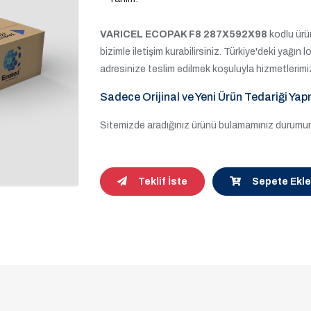
VARICEL ECOPAK F8 287X592X98
kodlu ürün
bizimle iletişim kurabilirsiniz. Türkiye'deki yağın 
adresinize teslim edilmek koşuluyla hizmetlerimi
Sadece Orijinal ve Yeni Ürün Tedariği Yap
Sitemizde aradığınız ürünü bulamamınız durumund
Teklif İste
Sepete Ekle