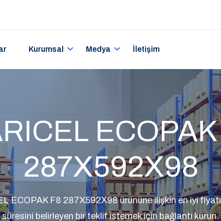
ar
Kurumsal
Medya
İletişim
RICEL ECOPAK
287X592X98
L ECOPAK F8 287X592X98 ürününe ilişkin en iyi fiyatı 
süresini belirleyen bir teklif istemek için bağlantı kurun.