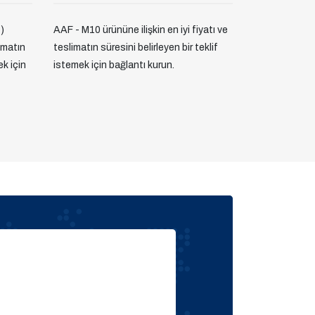
)
AAF - M10 ürününe ilişkin en iyi fiyatı ve
limatın
teslimatın süresini belirleyen bir teklif
ek için
istemek için bağlantı kurun.