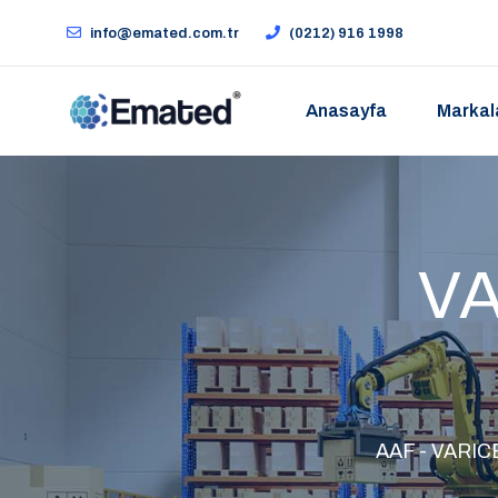
info@emated.com.tr
(0212) 916 1998
Anasayfa
Markal
VA
AAF - VARICE