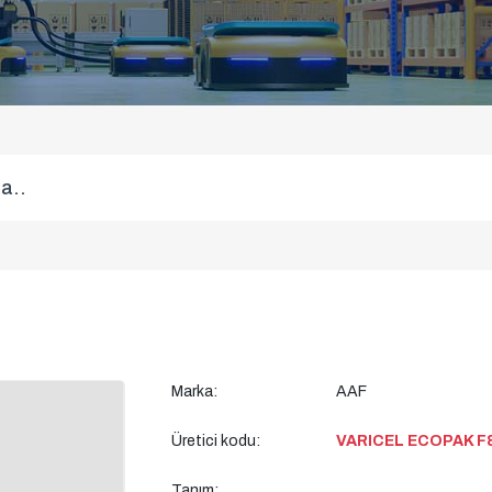
Marka:
AAF
Üretici kodu:
VARICEL ECOPAK F
Tanım: