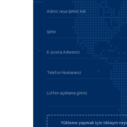
Adınız veya Şirket Adı
Şehir
E-posta Adresiniz
Telefon Numaranız
Lütfen açıklama giriniz
Yükleme yapmak için tıklayın veya