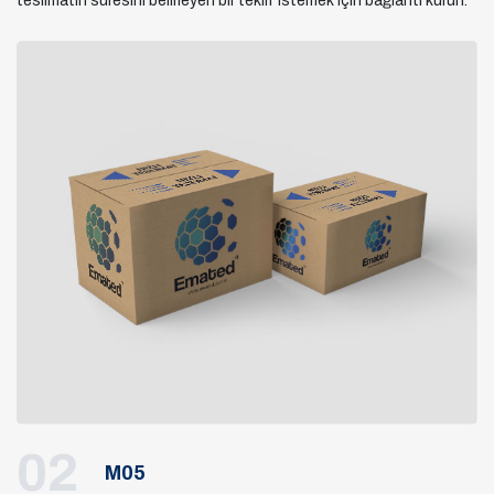
teslimatın süresini belirleyen bir teklif istemek için bağlantı kurun.
02
M05