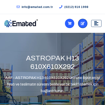
info@emated.com.tr
(0212) 916 1998
ASTROPAK H13
610X610X292
AAF - ASTROPAK H13 610X610X292 ürününe ilişkin en iyi
fiyatı ve teslimatın süresini belirleyen bir teklif istemek için
bağlantı kurun.