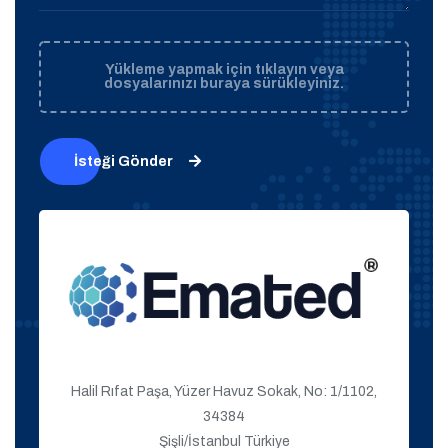
Yükleme yapmak için tıklayın veya
dosyalarınızı buraya sürükleyiniz.
İsteği Gönder
Halil Rıfat Paşa, Yüzer Havuz Sokak, No: 1/1102,
34384
Şişli/İstanbul Türkiye