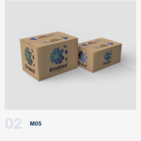
02
M05