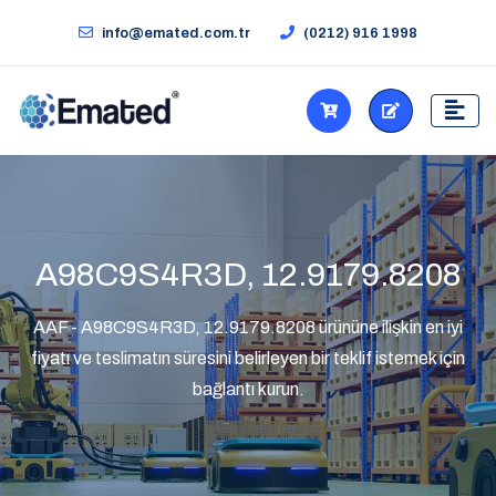
info@emated.com.tr
(0212) 916 1998
A98C9S4R3D, 12.9179.8208
AAF - A98C9S4R3D, 12.9179.8208 ürününe ilişkin en iyi
fiyatı ve teslimatın süresini belirleyen bir teklif istemek için
bağlantı kurun.