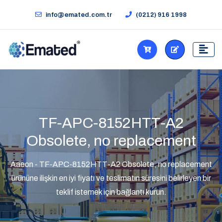
info@emated.com.tr
(0212) 916 1998
TF-APC-8152HTT-A2
Obsolete, no replacement
Aaeon - TF-APC-8152HTT-A2 Obsolete, no replacement
ürününe ilişkin en iyi fiyatı ve teslimatın süresini belirleyen bir
teklif istemek için bağlantı kurun.