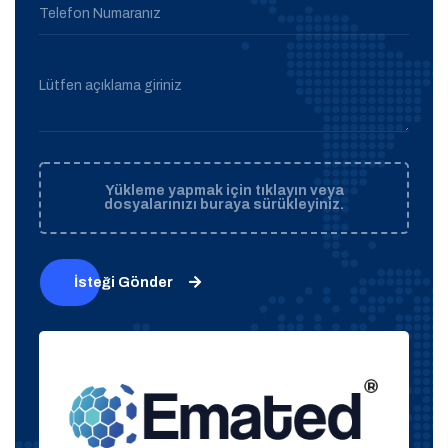
Telefon Numaranız
Lütfen açıklama giriniz
Yükleme yapmak için tıklayın veya
dosyalarınızı buraya sürükleyiniz.
İsteği Gönder