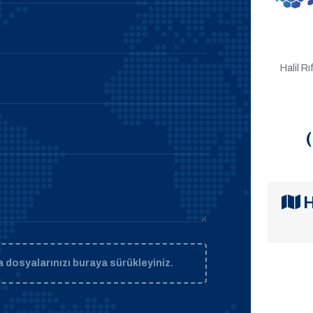
Halil R
H
 dosyalarınızı buraya sürükleyiniz.