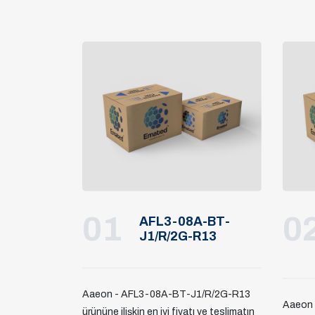
01
0
AFL3-08A-BT-
J1/R/2G-R13
Aaeon - AFL3-08A-BT-J1/R/2G-R13
Aaeon
ürününe ilişkin en iyi fiyatı ve teslimatın