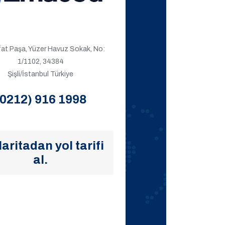
ıfat Paşa, Yüzer Havuz Sokak, No:
1/1102, 34384
Şişli/İstanbul Türkiye
(0212) 916 1998
aritadan yol tarifi
al.