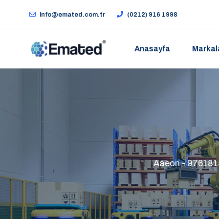
info@emated.com.tr
(0212) 916 1998
Anasayfa
Markal
Aaeon - 976181520