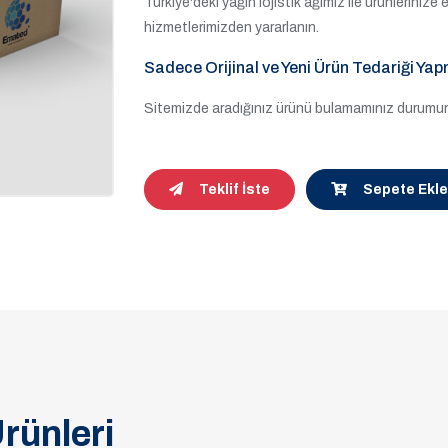
Türkiye'deki yağın lojistik ağımız ile ürünleriniz
hizmetlerimizden yararlanın.
Sadece Orijinal ve Yeni Ürün Tedariği Yap
Sitemizde aradığınız ürünü bulamamınız durumund
Teklif İste
Sepete Ekle
rünleri