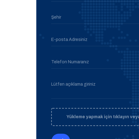
Şehir
E-posta Adresiniz
Telefon Numaranız
Lütfen açıklama giriniz
Yükleme yapmak için tıklayın veya