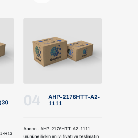
04
AHP-2176HTT-A2-
(30
1111
Aaeon - AHP-2176HTT-A2-1111
2G-R13
ürününe ilişkin en iyi fiyatı ve teslimatın