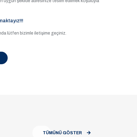
e en uygun şekilde adresinize teslim edilmek koşuluyla
maktayız!!!
a lütfen bizimle iletişime geçiniz.
TÜMÜNÜ GÖSTER