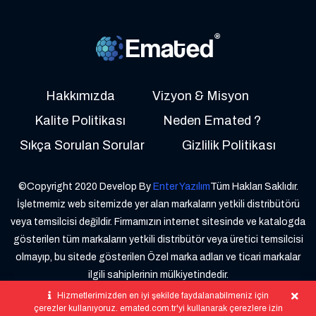
Hakkımızda
Vizyon & Misyon
Kalite Politikası
Neden Emated ?
Sıkça Sorulan Sorular
Gizlilik Politikası
©Copyright 2020 Develop By
Enter Yazılım
Tüm Hakları Saklıdır.
İşletmemiz web sitemizde yer alan markaların yetkili distribütörü
veya temsilcisi değildir. Firmamızın internet sitesinde ve katalogda
gösterilen tüm markaların yetkili distribütör veya üretici temsilcisi
olmayıp, bu sitede gösterilen Özel marka adları ve ticari markalar
ilgili sahiplerinin mülkiyetindedir.
Hizmetlerimizden en iyi şekilde faydalanabilmeniz için
çerezler kullanıyoruz. emated.com.tr'yi kullanarak çerezlere izin