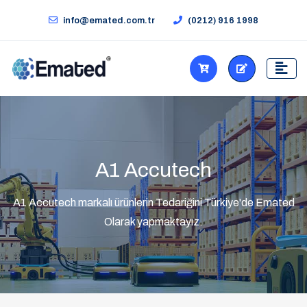
info@emated.com.tr
(0212) 916 1998
A1 Accutech
A1 Accutech markalı ürünlerin Tedariğini Türkiye'de Emated
Olarak yapmaktayız.