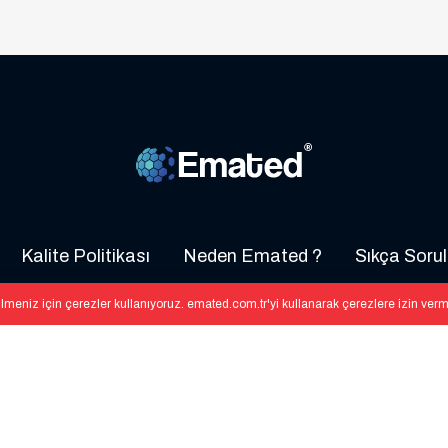
Kalite Politikası
Neden Emated ?
Sıkça Sorul
lmeniz için çerezler kullanıyoruz. emated.com.tr'yi kullanarak çerezlere izin ver
©Copyright 2020 Develop By
Enter Yazılım
Tüm Hakları Saklıdır.
distribütörü veya temsilcisi değildir. Firmamızın internet sitesinde ve k
lmayıp, bu sitede gösterilen Özel marka adları ve ticari markalar ilgili sah