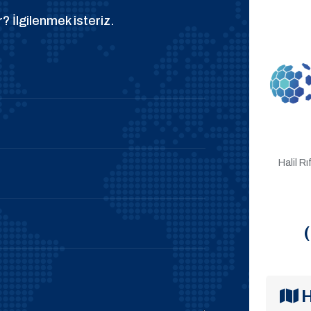
? İlgilenmek isteriz.
Halil R
H