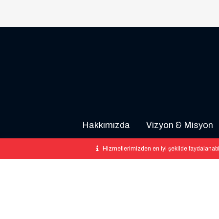
Hakkımızda
Vizyon & Misyon
Hizmetlerimizden en iyi şekilde faydalanabi
İşletmemiz web sitemizde yer alan markaların yetkili 
veya üretici temsilcisi o