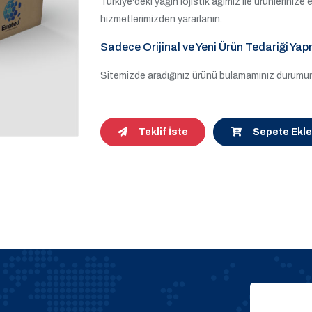
Türkiye'deki yağın lojistik ağımız ile ürünleriniz
hizmetlerimizden yararlanın.
Sadece Orijinal ve Yeni Ürün Tedariği Yap
Sitemizde aradığınız ürünü bulamamınız durumund
Teklif İste
Sepete Ekle