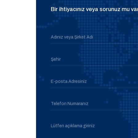
Bir ihtiyacınız veya sorunuz mu var
Adınız veya Şirket Adı
Şehir
E-posta Adresiniz
Telefon Numaranız
Lütfen açıklama giriniz