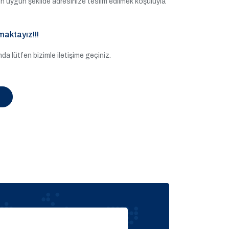
e en uygun şekilde adresinize teslim edilmek koşuluyla
maktayız!!!
a lütfen bizimle iletişime geçiniz.