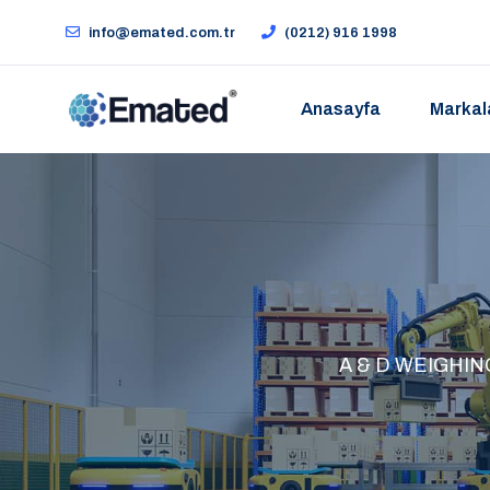
info@emated.com.tr
(0212) 916 1998
Anasayfa
Markal
A & D WEIGHING - 