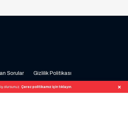
an Sorular
Gizlilik Politikası
miş olursunuz.
Çerez politikamız için tıklayın
.
atalogda gösterilen tüm markaların yetkili distribütör
iplerinin mülkiyetindedir.