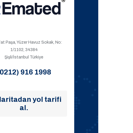
ıfat Paşa, Yüzer Havuz Sokak, No:
1/1102, 34384
Şişli/İstanbul Türkiye
(0212) 916 1998
aritadan yol tarifi
al.