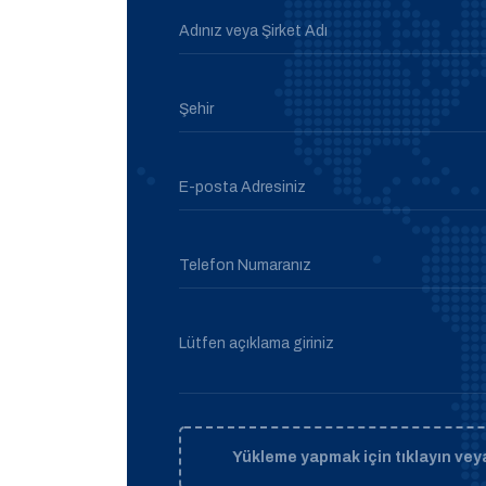
Adınız veya Şirket Adı
Şehir
E-posta Adresiniz
Telefon Numaranız
Lütfen açıklama giriniz
Yükleme yapmak için tıklayın veya