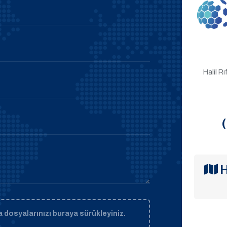
Halil R
H
 dosyalarınızı buraya sürükleyiniz.