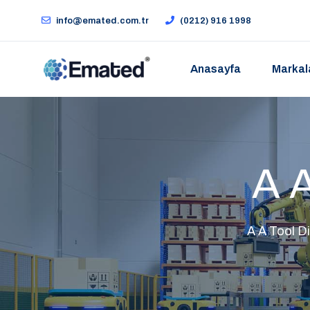
info@emated.com.tr
(0212) 916 1998
Anasayfa
Markal
A A
A A Tool Di