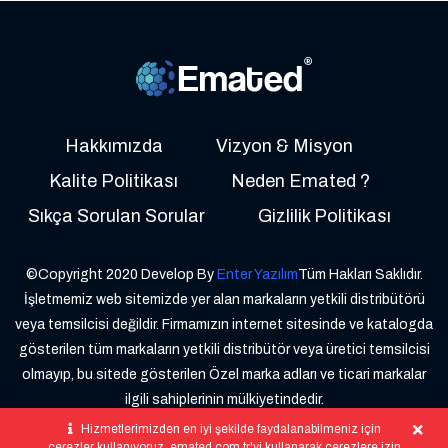
Hakkımızda
Vizyon & Misyon
Kalite Politikası
Neden Emated ?
Sıkça Sorulan Sorular
Gizlilik Politikası
©Copyright 2020 Develop By
Enter Yazılım
Tüm Hakları Saklıdır.
İşletmemiz web sitemizde yer alan markaların yetkili distribütörü
veya temsilcisi değildir. Firmamızın internet sitesinde ve katalogda
gösterilen tüm markaların yetkili distribütör veya üretici temsilcisi
olmayıp, bu sitede gösterilen Özel marka adları ve ticari markalar
ilgili sahiplerinin mülkiyetindedir.
Hizmetlerimizden en iyi şekilde faydalanabilmeniz için
çerezler kullanıyoruz. emated.com.tr'yi kullanarak çerezlere izin