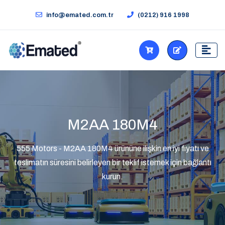
info@emated.com.tr
(0212) 916 1998
M2AA 180M4
555 Motors - M2AA 180M4 ürününe ilişkin en iyi fiyatı ve
teslimatın süresini belirleyen bir teklif istemek için bağlantı
kurun.