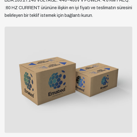
BDA.165.27.140 VOLTAGE: 440-480V V POWER: 4.6 KW FREQ.
:60 HZ CURRENT ürününe ilişkin en iyi fiyatı ve teslimatın süresini
belirleyen bir teklif istemek için bağlantı kurun.