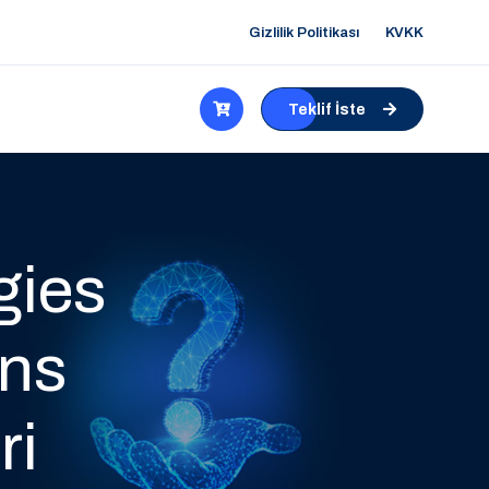
Gizlilik Politikası
KVKK
Teklif İste
gies
ons
ri