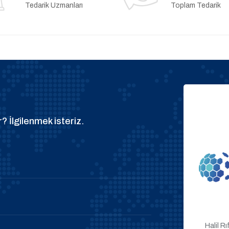
Tedarik Uzmanları
Toplam Tedarik
? İlgilenmek isteriz.
Halil R