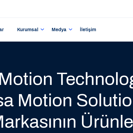
ar
Kurumsal
Medya
İletişim
Motion Technolo
a Motion Soluti
arkasının Ürünle