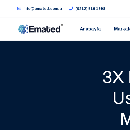
info@emated.com.tr
(0212) 916 1998
Anasayfa
Markal
3X 
Us
M