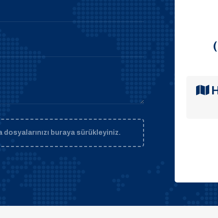
H
 dosyalarınızı buraya sürükleyiniz.