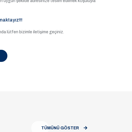
e en uygun şekilde adresinize teslim edilmek koşuluyla
maktayız!!!
a lütfen bizimle iletişime geçiniz.
TÜMÜNÜ GÖSTER