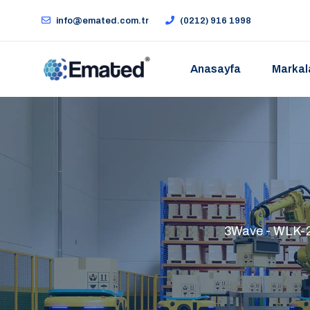
info@emated.com.tr
(0212) 916 1998
Anasayfa
Markal
3Wave - WLK-2176