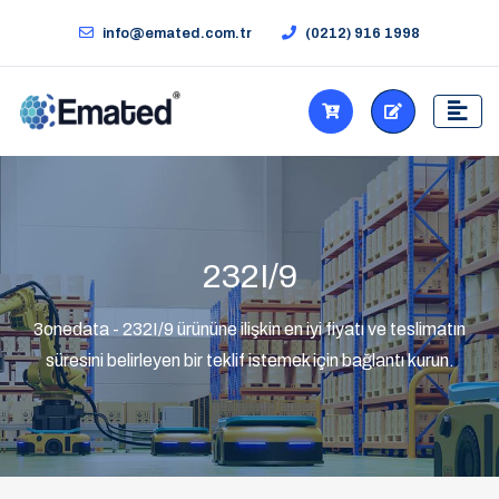
info@emated.com.tr
(0212) 916 1998
232I/9
3onedata - 232I/9 ürününe ilişkin en iyi fiyatı ve teslimatın
süresini belirleyen bir teklif istemek için bağlantı kurun.