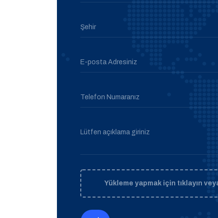
Şehir
E-posta Adresiniz
Telefon Numaranız
Lütfen açıklama giriniz
Yükleme yapmak için tıklayın veya