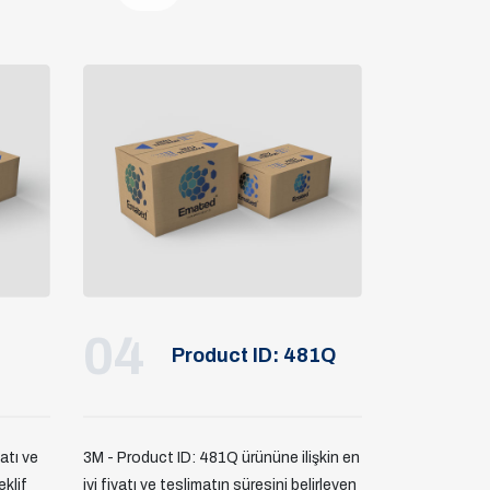
04
Product ID: 481Q
yatı ve
3M - Product ID: 481Q ürününe ilişkin en
eklif
iyi fiyatı ve teslimatın süresini belirleyen