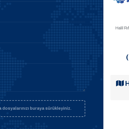
Halil R
H
 dosyalarınızı buraya sürükleyiniz.