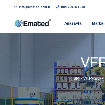
info@emated.com.tr
(0212) 916 1998
Anasayfa
Markal
VFP
3M - VFP-3/8-48"-