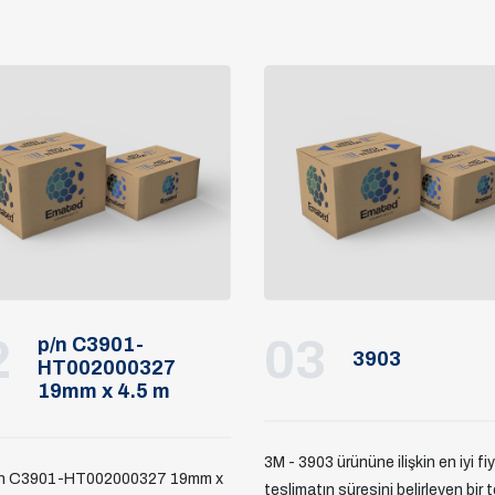
2
03
p/n C3901-
3903
HT002000327
19mm x 4.5 m
3M - 3903 ürününe ilişkin en iyi fi
/n C3901-HT002000327 19mm x
teslimatın süresini belirleyen bir t