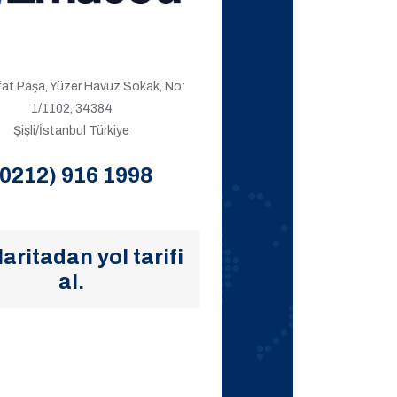
ıfat Paşa, Yüzer Havuz Sokak, No:
1/1102, 34384
Şişli/İstanbul Türkiye
(0212) 916 1998
aritadan yol tarifi
al.