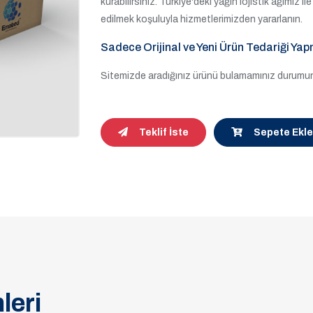
kurabilirsiniz. Türkiye'deki yağın lojistik ağımız 
edilmek koşuluyla hizmetlerimizden yararlanın.
Sadece Orijinal ve Yeni Ürün Tedariği Yap
Sitemizde aradığınız ürünü bulamamınız durumund
Teklif İste
Sepete Ekle
leri