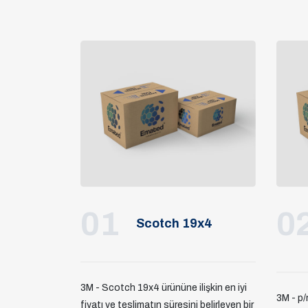
01
0
Scotch 19x4
3M - Scotch 19x4 ürününe ilişkin en iyi
3M - p
fiyatı ve teslimatın süresini belirleyen bir