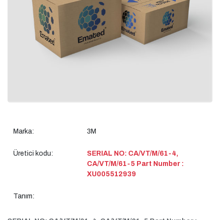
Marka:
3M
Üretici kodu:
SERIAL NO: CA/VT/M/61-4,
CA/VT/M/61-5 Part Number :
XU005512939
Tanım: