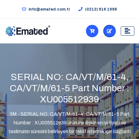
info@emated.com.tr
(0212) 916 1998
SERIAL NO: CA/VT/M/61-4,
CA/VT/M/61-5 Part Number :
XU005512939
3M - SERIAL NO: CA/VT/M/61-4, CA/VT/M/61-5 Part
Number : XU005512939 ürününe ilişkin en iyi fiyatı ve
teslimatın süresini belirleyen bir teklif istemek için bağlantı