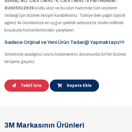
SERIAL NO: CA/VT/M/61-4, CA/VT/M/61-5 Part Number :
XU005512939
kodlu ürün ve bu ürün haricinde tüm ürünlerin
tedariği için bizimle iletişim kurabilirsiniz. Türkiye'deki yağın lojistik
ağımız ile ürünlerinize en uygun şekilde adresinize teslim edilmek
koşuluyla hizmetlerimizden yararlanın.
Sadece Orijinal ve Yeni Ürün Tedariği Yapmaktayız!!!
Sitemizde aradığınız ürünü bulamamınız durumunda lütfen bizimle
iletişime geçiniz.
Teklif İste
Sepete Ekle
3M Markasının Ürünleri