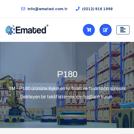
info@emated.com.tr
(0212) 916 1998
P180
3M - P180 ürününe ilişkin en iyi fiyatı ve teslimatın süresini
belirleyen bir teklif istemek için bağlantı kurun.