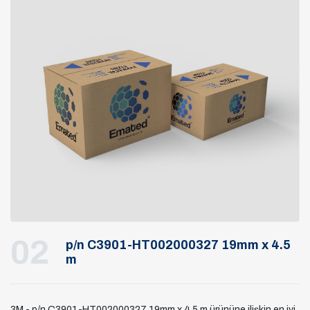
02
p/n C3901-HT002000327 19mm x 4.5
m
3M - p/n C3901-HT002000327 19mm x 4.5 m ürününe ilişkin en iyi