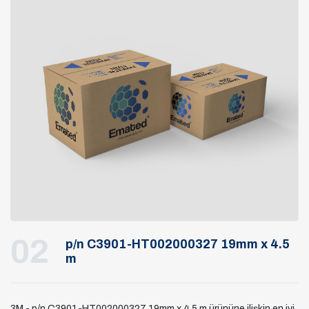
02
p/n C3901-HT002000327 19mm x 4.5
m
3M - p/n C3901-HT002000327 19mm x 4.5 m ürününe ilişkin en iyi