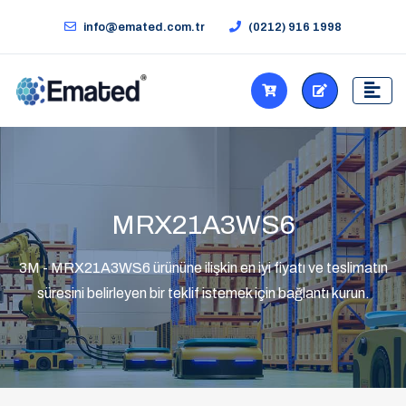
info@emated.com.tr
(0212) 916 1998
MRX21A3WS6
3M - MRX21A3WS6 ürününe ilişkin en iyi fiyatı ve teslimatın
süresini belirleyen bir teklif istemek için bağlantı kurun.