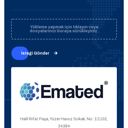
Yükleme yapmak için tıklayın veya
dosyalarınızı buraya sürükleyiniz.
İsteği Gönder
Halil Rıfat Paşa, Yüzer Havuz Sokak, No: 1/1102,
34384