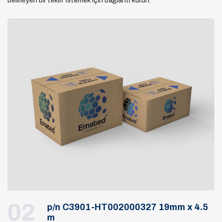
belirleyen bir teklif istemek için bağlantı kurun.
02
p/n C3901-HT002000327 19mm x 4.5
m