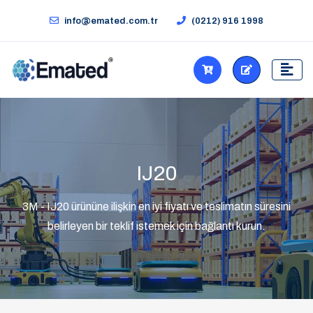
info@emated.com.tr
(0212) 916 1998
IJ20
3M - IJ20 ürününe ilişkin en iyi fiyatı ve teslimatın süresini
belirleyen bir teklif istemek için bağlantı kurun.