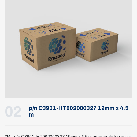
02
p/n C3901-HT002000327 19mm x 4.5
m
3M - p/n C3901-HT002000327 19mm x 4.5 m ürününe ilişkin en iyi