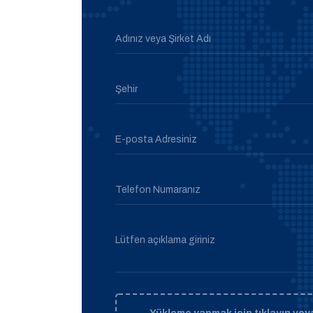
Adınız veya Şirket Adı
Şehir
E-posta Adresiniz
Telefon Numaranız
Lütfen açıklama giriniz