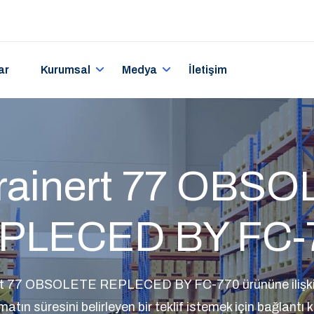
ar
Kurumsal
Medya
İletişim
rainert 77 OBS
PLECED BY FC-
rt 77 OBSOLETE REPLECED BY FC-770 ürününe ilişkin e
matın süresini belirleyen bir teklif istemek için bağlantı 