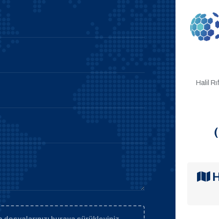
Halil R
H