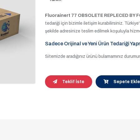
Fluorainert 77 OBSOLETE REPLECED BY F
tedariği için bizimle iletişim kurabilirsiniz. Türkiy
şekilde adresinize teslim edilmek koşuluyla hizm
Sadece Orijinal ve Yeni Ürün Tedariği Yap
Sitemizde aradığınız ürünü bulamamınız durumund
Teklif İste
Sepete Ekle