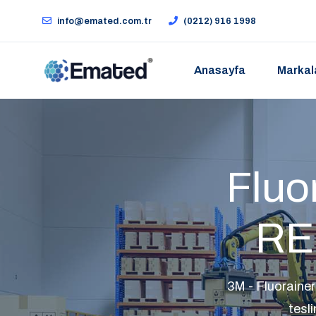
info@emated.com.tr
(0212) 916 1998
Anasayfa
Markal
Fluo
RE
3M - Fluoraine
tesli