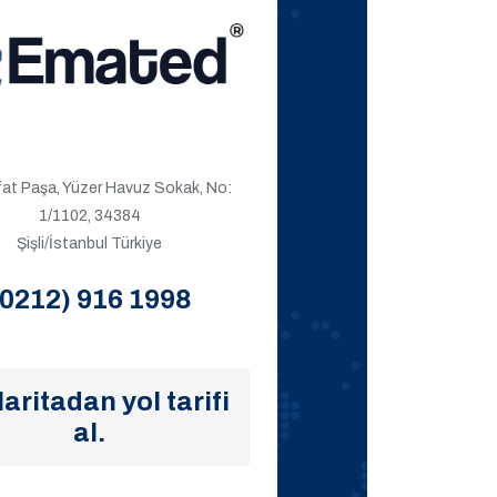
ıfat Paşa, Yüzer Havuz Sokak, No:
1/1102, 34384
Şişli/İstanbul Türkiye
(0212) 916 1998
aritadan yol tarifi
al.