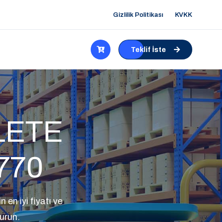
Gizlilik Politikası
KVKK
Teklif İste
OLETE
770
n iyi fiyatı ve
kurun.