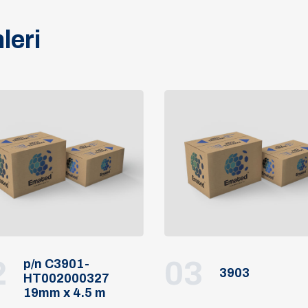
leri
2
03
p/n C3901-
3903
HT002000327
19mm x 4.5 m