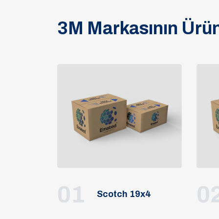
3M Markasının Ürün
01
0
Scotch 19x4