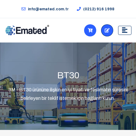
info@emated.com.tr
(0212) 916 1998
BT30
3M - BT30 ürününe ilişkin en iyi fiyatı ve teslimatın süresini
belirleyen bir teklif istemek için bağlantı kurun.