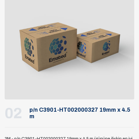
02
p/n C3901-HT002000327 19mm x 4.5
m
3M - p/n C3901-HT002000327 19mm x 4.5 m ürününe ilişkin en iyi