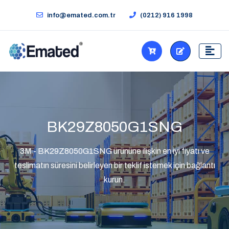
info@emated.com.tr
(0212) 916 1998
BK29Z8050G1SNG
3M - BK29Z8050G1SNG ürününe ilişkin en iyi fiyatı ve
teslimatın süresini belirleyen bir teklif istemek için bağlantı
kurun.