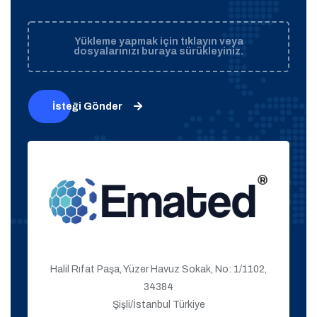
Yükleme yapmak için tıklayın veya
dosyalarınızı buraya sürükleyiniz.
İsteği Gönder
Halil Rıfat Paşa, Yüzer Havuz Sokak, No: 1/1102,
34384
Şişli/İstanbul Türkiye