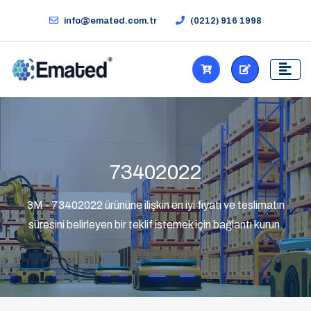
info@emated.com.tr
(0212) 916 1998
73402022
3M - 73402022 ürününe ilişkin en iyi fiyatı ve teslimatın
süresini belirleyen bir teklif istemek için bağlantı kurun.