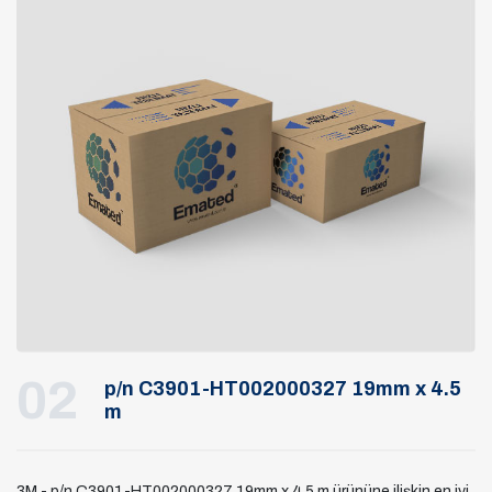
02
p/n C3901-HT002000327 19mm x 4.5
m
3M - p/n C3901-HT002000327 19mm x 4.5 m ürününe ilişkin en iyi