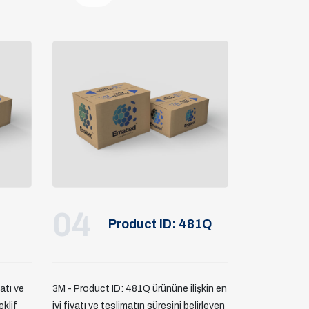
04
Product ID: 481Q
yatı ve
3M - Product ID: 481Q ürününe ilişkin en
eklif
iyi fiyatı ve teslimatın süresini belirleyen