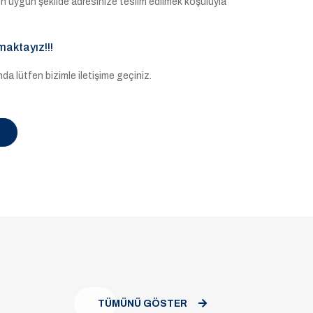
e en uygun şekilde adresinize teslim edilmek koşuluyla
maktayız!!!
a lütfen bizimle iletişime geçiniz.
TÜMÜNÜ GÖSTER