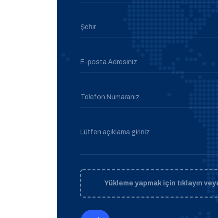
Şehir
E-posta Adresiniz
Telefon Numaranız
Lütfen açıklama giriniz
Yükleme yapmak için tıklayın veya