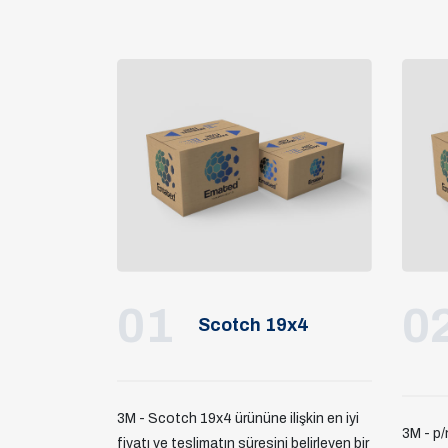
01
0
Scotch 19x4
3M - Scotch 19x4 ürününe ilişkin en iyi
3M - p
fiyatı ve teslimatın süresini belirleyen bir