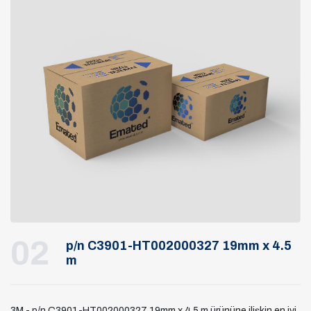
02
p/n C3901-HT002000327 19mm x 4.5
m
3M - p/n C3901-HT002000327 19mm x 4.5 m ürününe ilişkin en iyi