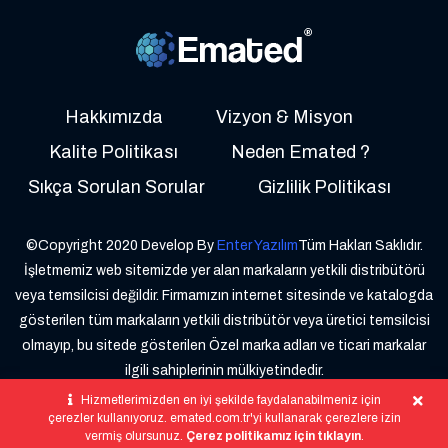
Hakkımızda
Vizyon & Misyon
Kalite Politikası
Neden Emated ?
Sıkça Sorulan Sorular
Gizlilik Politikası
©Copyright 2020 Develop By
Enter Yazılım
Tüm Hakları Saklıdır.
İşletmemiz web sitemizde yer alan markaların yetkili distribütörü
veya temsilcisi değildir. Firmamızın internet sitesinde ve katalogda
gösterilen tüm markaların yetkili distribütör veya üretici temsilcisi
olmayıp, bu sitede gösterilen Özel marka adları ve ticari markalar
ilgili sahiplerinin mülkiyetindedir.
Hizmetlerimizden en iyi şekilde faydalanabilmeniz için
çerezler kullanıyoruz. emated.com.tr'yi kullanarak çerezlere izin
vermiş olursunuz.
Çerez politikamız için tıklayın
.