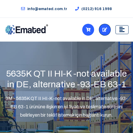
info@emated.com.tr
(0212) 916 1998
5635K QT II HI-K -not available
in DE, alternative -93-EB 63-1
3M - 5635K QT II HI-K -not available in DE, alternative -93-
EB 63-1 ürününe ilişkin en iyi fiyatı ve teslimatın süresini
belirleyen bir teklif istemek için bağlantı kurun.