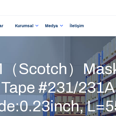
ar
Kurumsal
Medya
İletişim
（Scotch）Mask
Tape #231/231A
de:0.23inch, L=