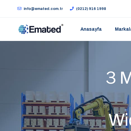
info@emated.com.tr
(0212) 916 1998
Anasayfa
Markal
３M
Wi