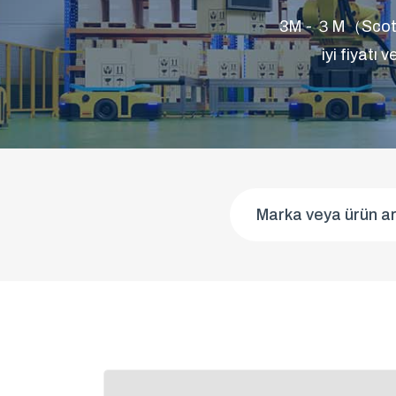
3M - ３M（Scotch
iyi fiyatı 