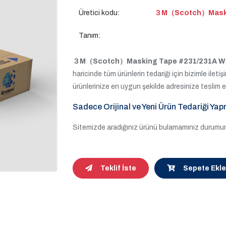
Üretici kodu:
３M（Scotch）Maskin
Tanım:
３M（Scotch）Masking Tape #231/231A Wid
haricinde tüm ürünlerin tedariği için bizimle iletişi
ürünlerinize en uygun şekilde adresinize teslim 
Sadece Orijinal ve Yeni Ürün Tedariği Yap
Sitemizde aradığınız ürünü bulamamınız durumund
Teklif İste
Sepete Ekle