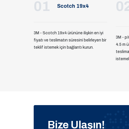
01
0
Scotch 19x4
3M - Scotch 19x4 ürününe ilişkin en iyi
3M - p
fiyatı ve teslimatın süresini belirleyen bir
4.5 m ür
teklif istemek için bağlantı kurun.
teslimat
istemek
Bize Ulaşın!