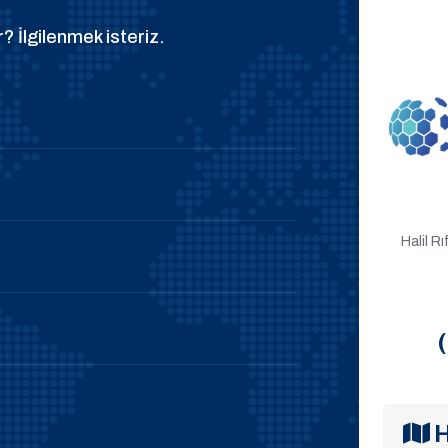
? İlgilenmek isteriz.
Halil R
H