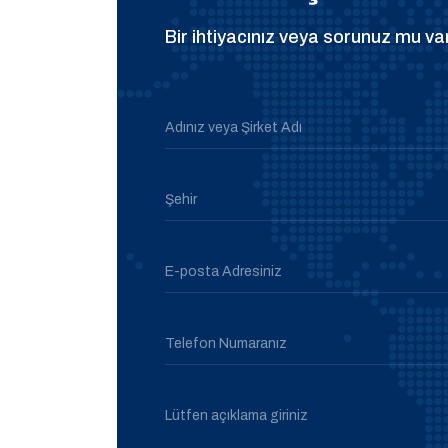
Bir ihtiyacınız veya sorunuz mu var
Adınız veya Şirket Adı
Şehir
E-posta Adresiniz
Telefon Numaranız
Lütfen açıklama giriniz