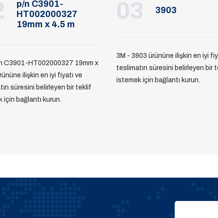
2
03
p/n C3901-
3903
HT002000327
19mm x 4.5 m
3M - 3903 ürününe ilişkin en iyi fi
/n C3901-HT002000327 19mm x
teslimatın süresini belirleyen bir t
ününe ilişkin en iyi fiyatı ve
istemek için bağlantı kurun.
ın süresini belirleyen bir teklif
 için bağlantı kurun.