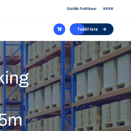
Gizlilik Politikası
KVKK
Teklif İste
ing
55m