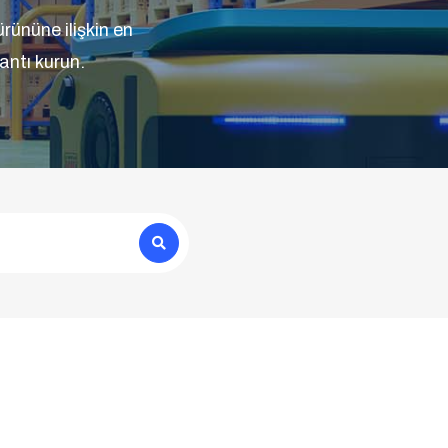
nüne ilişkin en
lantı kurun.