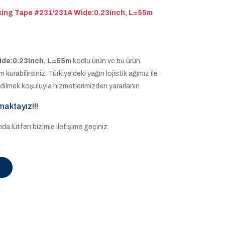
g Tape #231/231A Wide:0.23inch, L=55m
e:0.23inch, L=55m
kodlu ürün ve bu ürün
m kurabilirsiniz. Türkiye'deki yağın lojistik ağımız ile
edilmek koşuluyla hizmetlerimizden yararlanın.
maktayız!!!
a lütfen bizimle iletişime geçiniz.