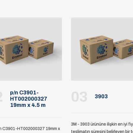
2
03
p/n C3901-
3903
HT002000327
19mm x 4.5 m
3M - 3903 ürününe ilişkin en iyi fi
/n C3901-HT002000327 19mm x
teslimatın süresini belirleyen bir t