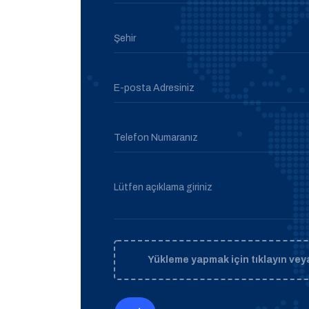
Şehir
E-posta Adresiniz
Telefon Numaranız
Lütfen açıklama giriniz
Yükleme yapmak için tıklayın veya