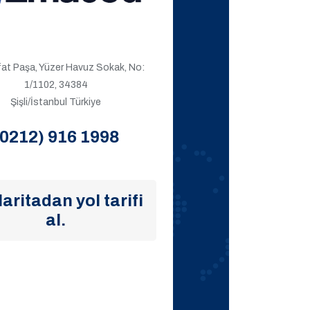
ıfat Paşa, Yüzer Havuz Sokak, No:
1/1102, 34384
Şişli/İstanbul Türkiye
(0212) 916 1998
aritadan yol tarifi
al.