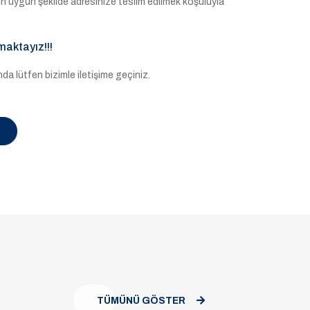
e en uygun şekilde adresinize teslim edilmek koşuluyla
maktayız!!!
a lütfen bizimle iletişime geçiniz.
TÜMÜNÜ GÖSTER