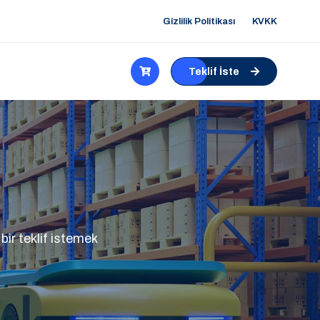
Gizlilik Politikası
KVKK
Teklif İste
bir teklif istemek