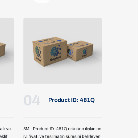
04
Product ID: 481Q
yatı ve
3M - Product ID: 481Q ürününe ilişkin en
eklif
iyi fiyatı ve teslimatın süresini belirleyen