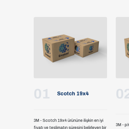
01
0
Scotch 19x4
3M - Scotch 19x4 ürününe ilişkin en iyi
3M - p
fiyatı ve teslimatın süresini belirleyen bir