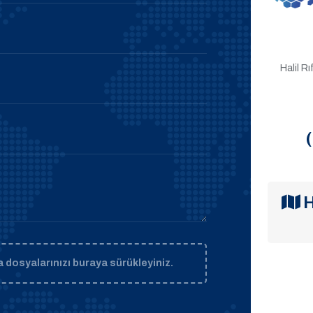
Halil R
H
 dosyalarınızı buraya sürükleyiniz.