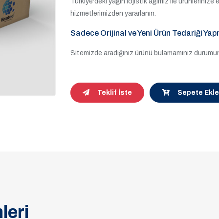
Türkiye'deki yağın lojistik ağımız ile ürünleriniz
hizmetlerimizden yararlanın.
Sadece Orijinal ve Yeni Ürün Tedariği Yap
Sitemizde aradığınız ürünü bulamamınız durumund
Teklif İste
Sepete Ekle
leri