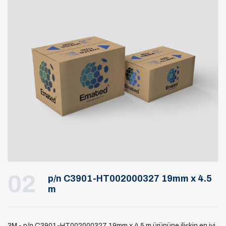
02
p/n C3901-HT002000327 19mm x 4.5
m
3M - p/n C3901-HT002000327 19mm x 4.5 m ürününe ilişkin en iyi