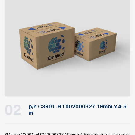
02
p/n C3901-HT002000327 19mm x 4.5
m
3M - p/n C3901-HT002000327 19mm x 4.5 m ürününe ilişkin en iyi