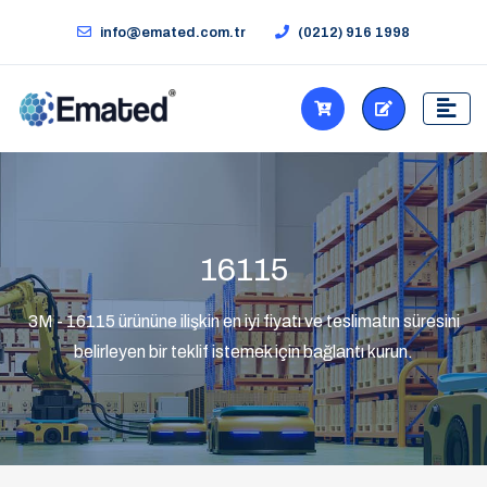
info@emated.com.tr
(0212) 916 1998
16115
3M - 16115 ürününe ilişkin en iyi fiyatı ve teslimatın süresini
belirleyen bir teklif istemek için bağlantı kurun.