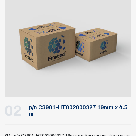
02
p/n C3901-HT002000327 19mm x 4.5
m
3M - p/n C3901-HT002000327 19mm x 4.5 m ürününe ilişkin en iyi