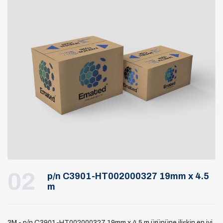
02
p/n C3901-HT002000327 19mm x 4.5
m
3M - p/n C3901-HT002000327 19mm x 4.5 m ürününe ilişkin en iyi