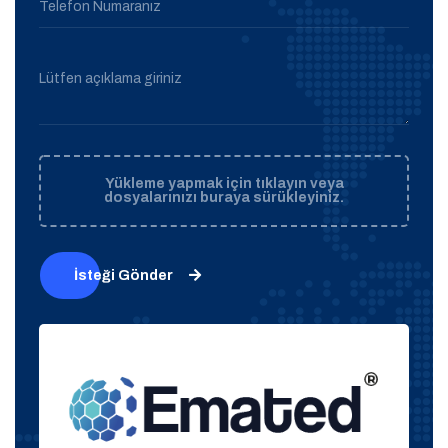
Telefon Numaranız
Lütfen açıklama giriniz
Yükleme yapmak için tıklayın veya
dosyalarınızı buraya sürükleyiniz.
İsteği Gönder