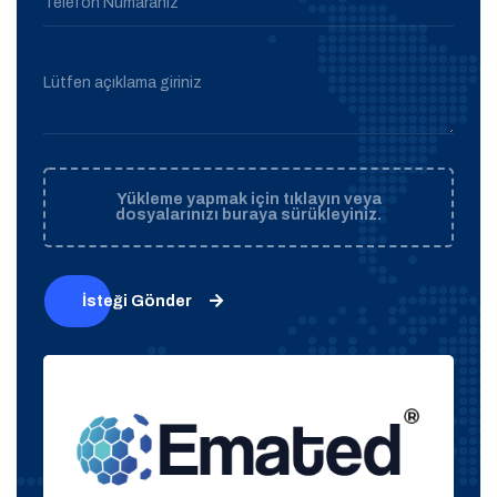
Telefon Numaranız
Lütfen açıklama giriniz
Yükleme yapmak için tıklayın veya
dosyalarınızı buraya sürükleyiniz.
İsteği Gönder